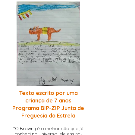
Texto escrito por uma
criança de 7 anos
Programa BIP-ZIP Junta de
Freguesia da Estrela
"O Browny é o melhor cão que já
conheci no Universo, ele ensina-