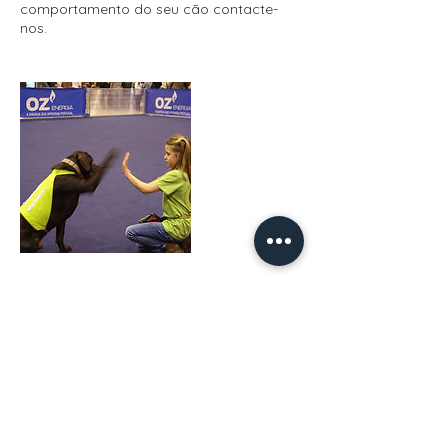
comportamento do seu cão contacte-
nos.
Informações de contato
936478020
rosarioppbobone@gmail.com