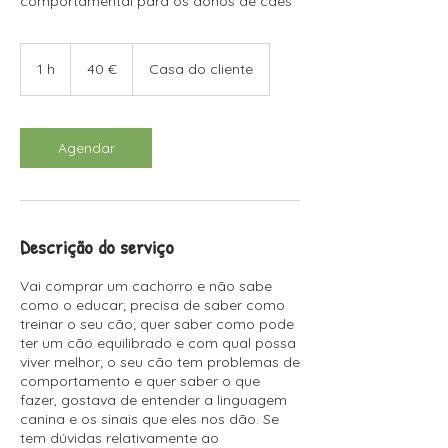
comportamental para os donos de cães
40
euros
1 h
1
40 €
Casa do cliente
Agendar
Descrição do serviço
Vai comprar um cachorro e não sabe
como o educar; precisa de saber como
treinar o seu cão; quer saber como pode
ter um cão equilibrado e com qual possa
viver melhor; o seu cão tem problemas de
comportamento e quer saber o que
fazer, gostava de entender a linguagem
canina e os sinais que eles nos dão. Se
tem dúvidas relativamente ao